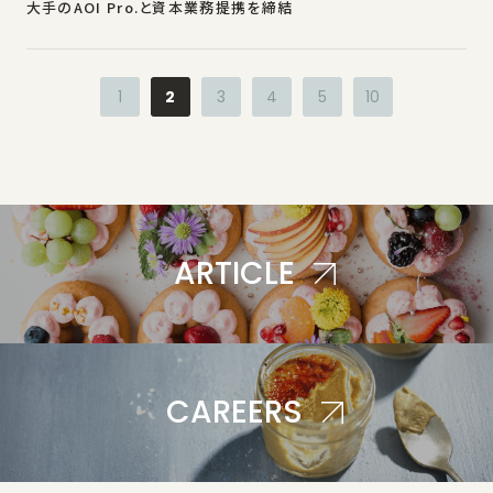
大手のAOI Pro.と資本業務提携を締結
1
2
3
4
5
10
A
R
T
I
C
L
E
C
A
R
E
E
R
S