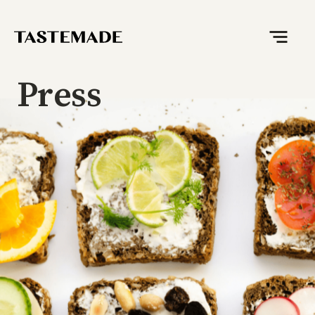
P
r
e
s
s
お
知
ら
せ