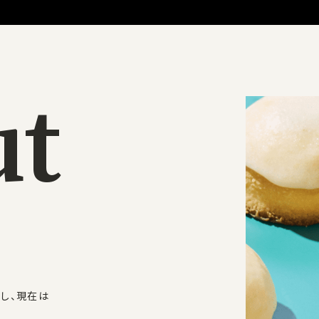
u
t
界
を
彩
る
生し、現在は