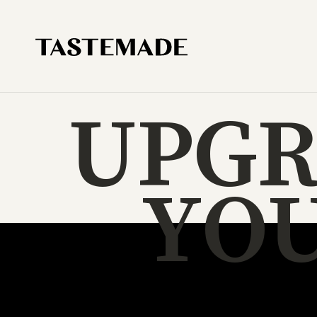
U
P
G
Y
O