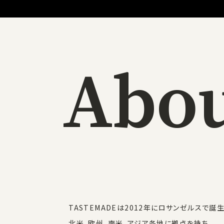
A
b
o
I
n
s
p
i
r
a
t
i
o
n
で
世
TASTEMADEは2012年にロサンゼルスで誕
北米、欧州、南米、アジア各地に拠点を持ち、