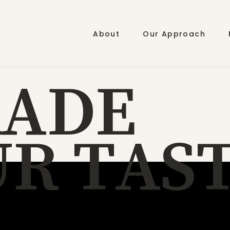
About
Our Approach
R
A
D
E
U
R
T
A
S